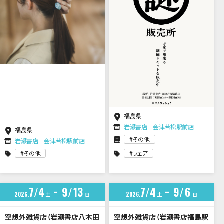
福島県
岩瀬書店 会津若松駅前店
福島県
その他
岩瀬書店 会津若松駅前店
その他
フェア
7
4
9
13
7
4
9
6
2026
土
2026
土
日
日
空想外雑貨店（岩瀬書店八木田
空想外雑貨店（岩瀬書店福島駅