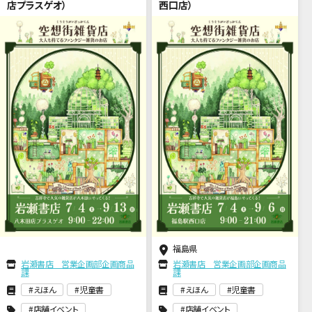
店プラスゲオ）
西口店）
福島県
岩瀬書店 営業企画部企画商品
岩瀬書店 営業企画部企画商品
課
課
えほん
児童書
えほん
児童書
店舗イベント
店舗イベント