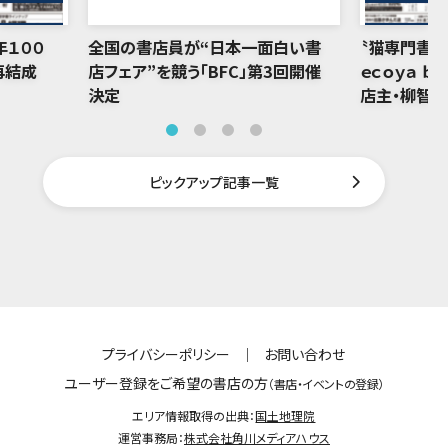
年１００
全国の書店員が“日本一面白い書
〝猫専門書店
再結成
店フェア”を競う「BFC」第3回開催
ｅｃｏｙａ ｂ
決定
店主・柳智
ピックアップ記事一覧
プライバシーポリシー
｜
お問い合わせ
ユーザー登録をご希望の書店の方
（書店・イベントの登録）
エリア情報取得の出典：
国土地理院
運営事務局：
株式会社角川メディアハウス