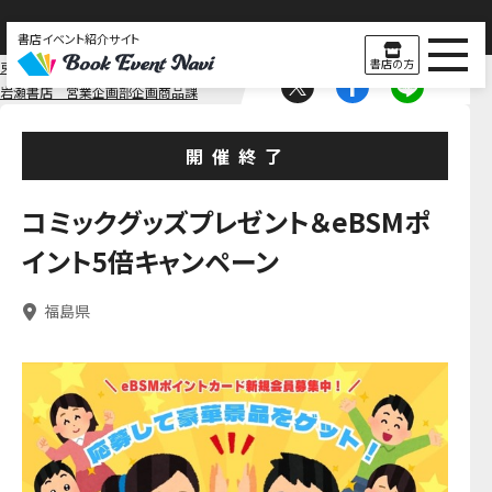
書店イベント紹介サイト
書店の方
東北
福島
岩瀬書店 営業企画部企画商品課
開催終了
コミックグッズプレゼント＆eBSMポ
イント5倍キャンペーン
福島県