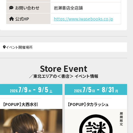
お問い合わせ
岩瀬書店全店舗
公式HP
https://www.iwasebooks.co.jp
イベント開催場所
Store Event
／東北エリアの＜書店＞ イベント情報
7
9
9
5
7
5
8
31
2026
木
2026
日
土
月
【POPUP】大西水引
【POPUP】タカラッシュ