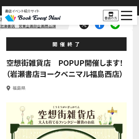
書店イベント紹介サイト
書店の方
東北
福島
岩瀬書店 営業企画部企画商品課
開催終了
空想街雑貨店 POPUP開催します！
（岩瀬書店ヨークベニマル福島西店）
福島県