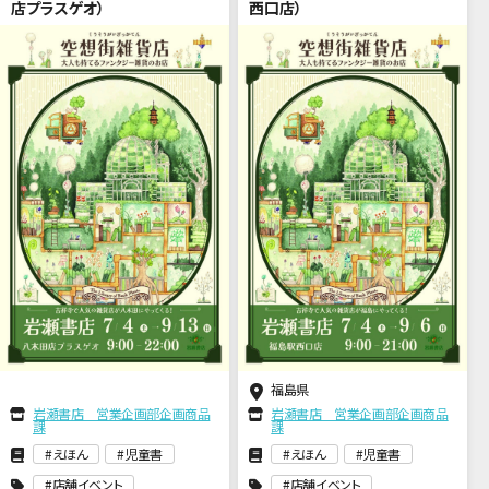
店プラスゲオ）
西口店）
福島県
岩瀬書店 営業企画部企画商品
岩瀬書店 営業企画部企画商品
課
課
えほん
児童書
えほん
児童書
店舗イベント
店舗イベント