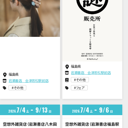
福島県
岩瀬書店 会津若松駅前店
福島県
その他
岩瀬書店 会津若松駅前店
その他
フェア
7
4
9
13
7
4
9
6
2026
土
2026
土
日
日
空想外雑貨店（岩瀬書店八木田
空想外雑貨店（岩瀬書店福島駅