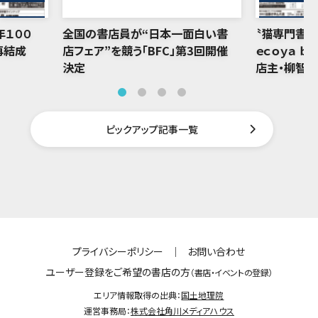
年１００
全国の書店員が“日本一面白い書
〝猫専門書店
再結成
店フェア”を競う「BFC」第3回開催
ｅｃｏｙａ ｂ
決定
店主・柳智
ピックアップ記事一覧
プライバシーポリシー
｜
お問い合わせ
ユーザー登録をご希望の書店の方
（書店・イベントの登録）
エリア情報取得の出典：
国土地理院
運営事務局：
株式会社角川メディアハウス