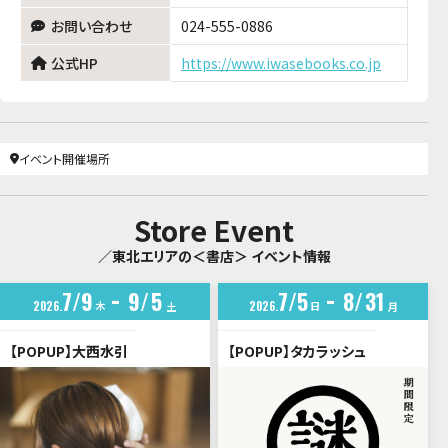
お問い合わせ
024-555-0886
公式HP
https://www.iwasebooks.co.jp
イベント開催場所
Store Event
／東北エリアの＜書店＞ イベント情報
7
9
9
5
7
5
8
31
2026
木
2026
日
土
月
【POPUP】大西水引
【POPUP】タカラッシュ