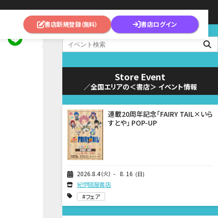
書店新規登録
書店ログイン
（無料）
Store Event
／全国エリアの＜書店＞ イベント情報
連載20周年記念「FAIRY TAIL×いら
すとや」 POP-UP
2026
8
4
火
8
16
日
紀伊國屋書店
フェア