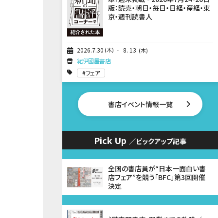
版：読売・朝日・毎日・日経・産経・東
京・週刊読書人
2026
7
30
木
8
13
木
紀伊國屋書店
フェア
書店イベント情報一覧
Pick Up
／ピックアップ記事
全国の書店員が“日本一面白い書
店フェア”を競う「BFC」第3回開催
決定