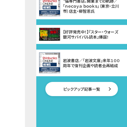
〝猫専門書店〟開業までの軌跡／
「ｎｅｃｏｙａ ｂｏｏｋｓ」（東京・立川
市）店主・柳智恩氏
【好評発売中！】『スター・ウォーズ
銀河サバイバル読本』爆誕！
岩波書店／「岩波文庫」来年１００
周年で復刊企画や読者会再結成
ピックアップ記事一覧