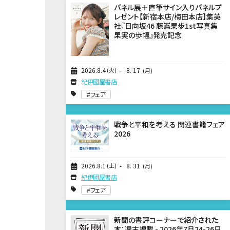
パネル展＋直筆サイン入りパネルプ
レゼント【新宿本店/梅田本店】集英
社『日向坂46 藤嶌果歩1st写真集
果実の歩幅』発売記念
2026
8
4
火
8
17
月
紀伊國屋書店
フェア
戦争と平和を考える 関連書籍フェア
2026
2026
8
1
土
8
31
月
紀伊國屋書店
フェア
新聞の書評コーナーで紹介された
本：週末掲載 - 2026年7月24-26日