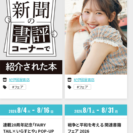
紀伊國屋書店
紀伊國屋書店
フェア
フェア
8
4
8
16
8
1
8
31
2026
火
2026
土
日
月
連載20周年記念「FAIRY
戦争と平和を考える 関連書籍
TAIL×いらすとや」 POP-UP
フェア 2026