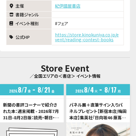
主催
紀伊國屋書店
書籍ジャンル
イベント種別
フェア
https://store.kinokuniya.co.jp/e
公式HP
vent/reading-contest-books
Store Event
／全国エリアの＜書店＞ イベント情報
8
7
8
21
8
4
8
17
2026
金
2026
火
金
月
新聞の書評コーナーで紹介さ
パネル展＋直筆サイン入りパ
れた本：週末掲載 - 2026年7月
ネルプレゼント【新宿本店/梅田
31日-8月2日版：読売・朝日・毎
本店】集英社『日向坂46 藤嶌果
日・日経・産経・東京・週刊読書
歩1st写真集 果実の歩幅』発売
人
記念