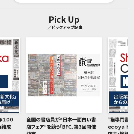
Pick Up
／ピックアップ記事
年１００
全国の書店員が“日本一面白い書
〝猫専門書店
再結成
店フェア”を競う「BFC」第3回開催
ｅｃｏｙａ ｂ
決定
店主・柳智