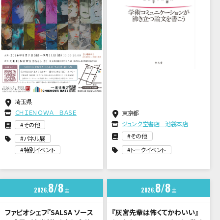
埼玉県
ＣＨＩＥＮＯＷＡ ＢＡＳＥ
東京都
ジュンク堂書店 池袋本店
その他
その他
パネル展
特別イベント
トークイベント
8
8
8
8
2026
土
2026
土
ファビオシェフ『SALSA ソース
『灰宮先輩は怖くてかわいい』