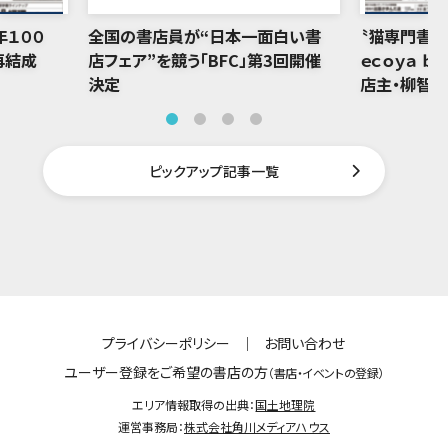
年１００
全国の書店員が“日本一面白い書
〝猫専門書店
再結成
店フェア”を競う「BFC」第3回開催
ｅｃｏｙａ ｂ
決定
店主・柳智
ピックアップ記事一覧
プライバシーポリシー
｜
お問い合わせ
ユーザー登録をご希望の書店の方
（書店・イベントの登録）
エリア情報取得の出典：
国土地理院
運営事務局：
株式会社角川メディアハウス