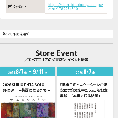
https://store.kinokuniya.co.jp/e
公式HP
vent/1782274510
イベント開催場所
Store Event
／すべてエリアの＜書店＞ イベント情報
8
7
9
11
8
7
2026
金
2026
金
金
2026 SHIHO ENTA SOLO
『学術コミュニケーションが沸
SHOW ～装画になるまで～
き立つ論文を書こう』出版記念
鼎談 「本音で語る法学」