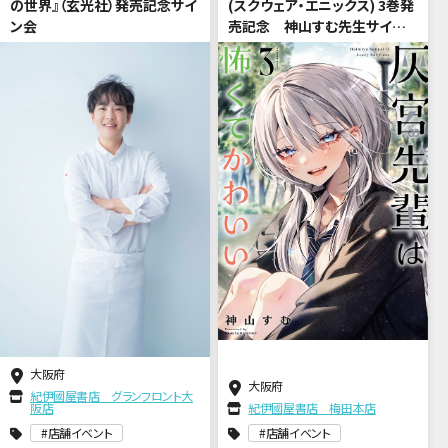
の世界』（玄光社）発売記念サイ
(スクウェア・エニックス) 3巻発
ン会
売記念 神山すむ先生サイン
会
大阪府
大阪府
紀伊國屋書店 グランフロント大
阪店
紀伊國屋書店 梅田本店
店舗イベント
店舗イベント