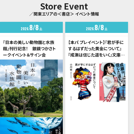
Store Event
／関東エリアの＜書店＞ イベント情報
8
8
8
8
2026
土
2026
土
『日本の美しい動物園と水族
【本パ プレイベント】『君が手に
館』刊行記念！ 銀鏡つかさト
するはずだった黄金について』
ークイベント＆サイン会
『成瀬は信じた道をいく』文庫化
記念 小川哲×宮島未奈 トー
クイベント