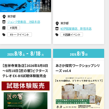
東京都
ジュンク堂書店 池袋本店
東京都
実用
紀伊國屋書店 新宿本店
トークイベント
店舗イベント
8
8
8
18
8
9
2026
土
2026
日
火
【吉祥寺東急店】2026年8月8日
あさか探究ワークショップシリ
～8月18日【匠の響】ビクタース
ーズ vol.4
テレオ EX-B5試聴体験販売会