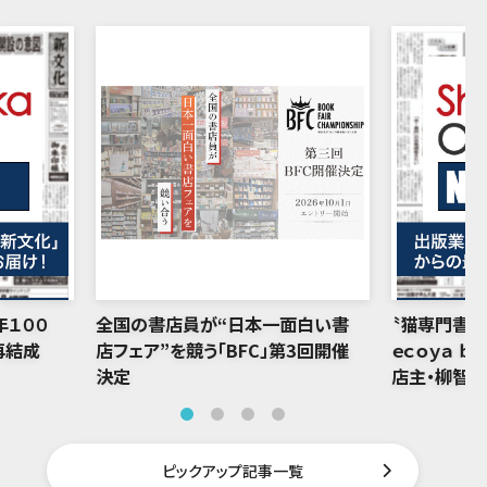
年１００
全国の書店員が“日本一面白い書
〝猫専門書店
再結成
店フェア”を競う「BFC」第3回開催
ｅｃｏｙａ ｂ
決定
店主・柳智
ピックアップ記事一覧