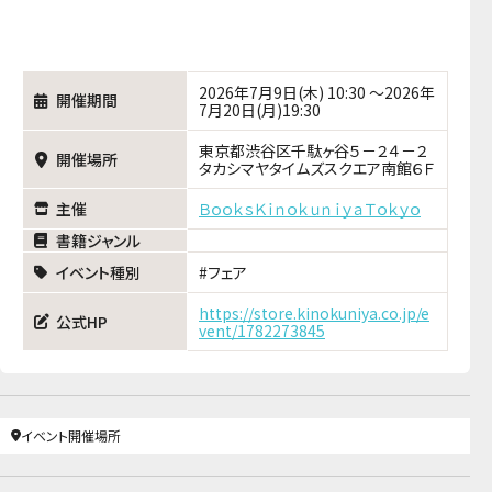
2026年7月9日(木) 10:30 ～2026年
開催期間
7月20日(月)19:30
東京都渋谷区千駄ヶ谷５－２４－２
開催場所
タカシマヤタイムズスクエア南館６Ｆ
主催
ＢｏｏｋｓＫｉｎｏｋｕｎｉｙａＴｏｋｙｏ
書籍ジャンル
イベント種別
フェア
https://store.kinokuniya.co.jp/e
公式HP
vent/1782273845
イベント開催場所