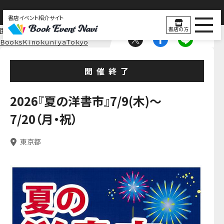
書店イベント紹介サイト
書店の方
関東
東京
ＢｏｏｋｓＫｉｎｏｋｕｎｉｙａＴｏｋｙｏ
開催終了
2026『夏の洋書市』7/9(木)～
7/20（月・祝）
東京都