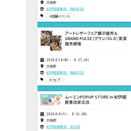
大阪府
紀伊國屋書店 梅田本店
店舗イベント
アートレザーフェア展示販売＆
GRAND PULSE（グランパルス）実演
販売開催
2026
8
14
金
8
27
木
大阪府
紀伊國屋書店 梅田本店
フェア
ムーミンPOPUP STORE in 紀伊國
屋書店泉北店
2026
8
4
火
8
31
月
大阪府
紀伊國屋書店 泉北店