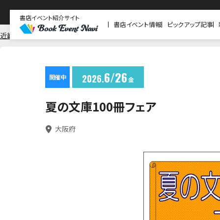
書店イベント紹介サイト
書店イベント情報
ピックアップ記事
近畿
大阪
紀伊國屋書店 梅田本店
6
26
2026
開催中
金
夏の文庫100冊フェア
大阪府