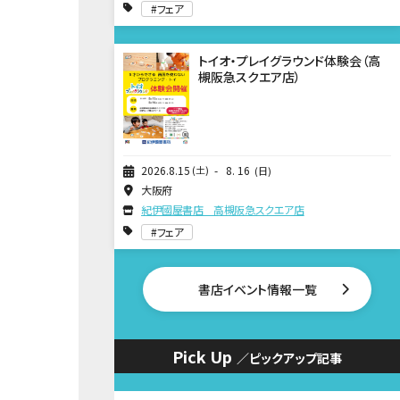
フェア
トイオ・プレイグラウンド体験会（高
槻阪急スクエア店）
2026
8
15
土
8
16
日
大阪府
紀伊國屋書店 高槻阪急スクエア店
フェア
書店イベント情報一覧
Pick Up
／ピックアップ記事