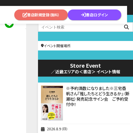
書店新規登録
書店ログイン
（無料）
イベント開催場所
Store Event
／近畿エリアの＜書店＞ イベント情報
※予約満数になりました※三宅香
帆さん『推したちとどう生きるか』（新
潮社）発売記念サイン会 ご予約受
付中！
2026
8
9
日