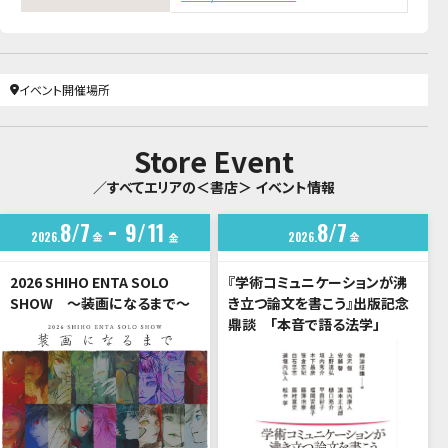
イベント開催場所
Store Event
／すべてエリアの＜書店＞ イベント情報
8
7
9
11
8
7
2026
金
2026
金
金
2026 SHIHO ENTA SOLO
『学術コミュニケーションが沸
SHOW ～装画になるまで～
き立つ論文を書こう』出版記念
鼎談 「本音で語る法学」