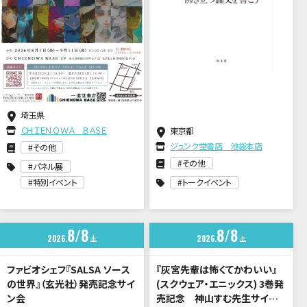
埼玉県
ＣＨＩＥＮＯＷＡ ＢＡＳＥ
東京都
ジュンク堂書店 池袋本店
その他
その他
パネル展
特別イベント
トークイベント
8
8
8
8
2026
土
2026
土
ファビオシェフ『SALSA ソース
『灰宮先輩は怖くてかわいい』
の世界』（玄光社）発売記念サイ
(スクウェア・エニックス) 3巻発
ン会
売記念 神山すむ先生サイン