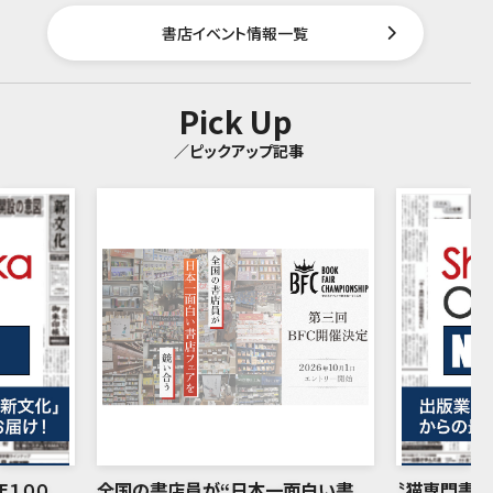
書店イベント情報一覧
Pick Up
／ピックアップ記事
年１００
全国の書店員が“日本一面白い書
〝猫専門書店