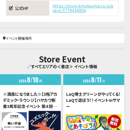
https://store.kinokuniya.co.jp/e
公式HP
vent/1779434956
イベント開催場所
Store Event
／すべてエリアの＜書店＞ イベント情報
8
10
8
11
2026
月
2026
火
※満席になりました※【3階アカ
LaQ博士グリーンがやってくる！
デミック・ラウンジ】ハヤカワ新
LaQで遊ぼう！！イベントinサマ
書3周年記念イベント 第４回
ー
「宇宙は希望か、暗黒か？」片岡
龍峰 × 伊与原新