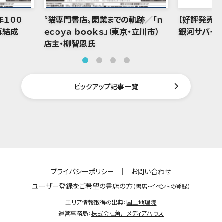
年１００
〝猫専門書店〟開業までの軌跡／「ｎ
【好評発売中
再結成
ｅｃｏｙａ ｂｏｏｋｓ」（東京・立川市）
銀河サバイバ
店主・柳智恩氏
ピックアップ記事一覧
プライバシーポリシー
｜
お問い合わせ
ユーザー登録をご希望の書店の方
（書店・イベントの登録）
エリア情報取得の出典：
国土地理院
運営事務局：
株式会社角川メディアハウス