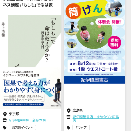
ネス講座 /「もしも」で命は救え
るか？（講師：井上浩輔さん）
広島県
東京都
紀伊國屋書店 ゆめタウン広島
紀伊國屋書店 新宿本店
店
店舗イベント
フェア