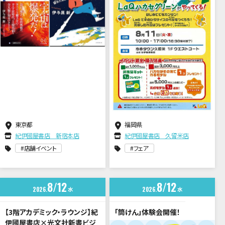
東京都
福岡県
紀伊國屋書店 新宿本店
紀伊國屋書店 久留米店
店舗イベント
フェア
8
12
8
12
2026
水
2026
水
【3階アカデミック・ラウンジ】紀
「筒けん」体験会開催！
伊國屋書店×光文社新書ビジ