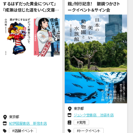
するはずだった黄金について』
館』刊行記念！ 銀鏡つかさト
『成瀬は信じた道をいく』文庫化
ークイベント＆サイン会
記念 小川哲×宮島未奈 トー
クイベント
東京都
ジュンク堂書店 池袋本店
東京都
実用
紀伊國屋書店 新宿本店
店舗イベント
トークイベント