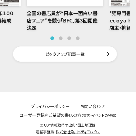
年１００
全国の書店員が“日本一面白い書
〝猫専門書店
再結成
店フェア”を競う「BFC」第3回開催
ｅｃｏｙａ ｂ
決定
店主・柳智
ピックアップ記事一覧
プライバシーポリシー
｜
お問い合わせ
ユーザー登録をご希望の書店の方
（書店・イベントの登録）
エリア情報取得の出典：
国土地理院
運営事務局：
株式会社角川メディアハウス