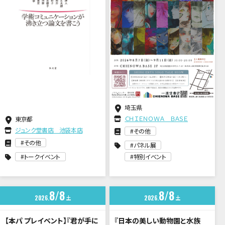
埼玉県
ＣＨＩＥＮＯＷＡ ＢＡＳＥ
東京都
ジュンク堂書店 池袋本店
その他
その他
パネル展
トークイベント
特別イベント
8
8
8
8
2026
土
2026
土
【本パ プレイベント】『君が手に
『日本の美しい動物園と水族