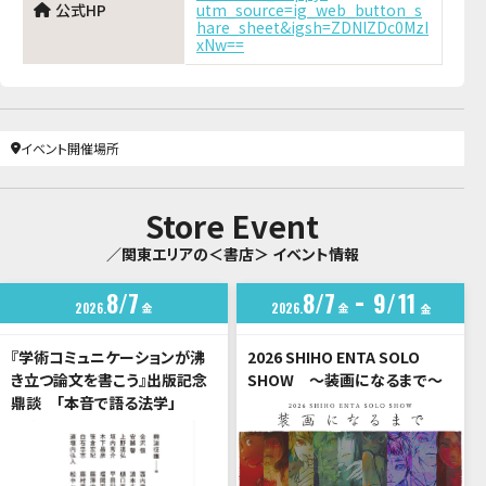
公式HP
utm_source=ig_web_button_s
hare_sheet&igsh=ZDNlZDc0MzI
xNw==
イベント開催場所
Store Event
／関東エリアの＜書店＞ イベント情報
8
7
8
7
9
11
2026
金
2026
金
金
『学術コミュニケーションが沸
2026 SHIHO ENTA SOLO
き立つ論文を書こう』出版記念
SHOW ～装画になるまで～
鼎談 「本音で語る法学」