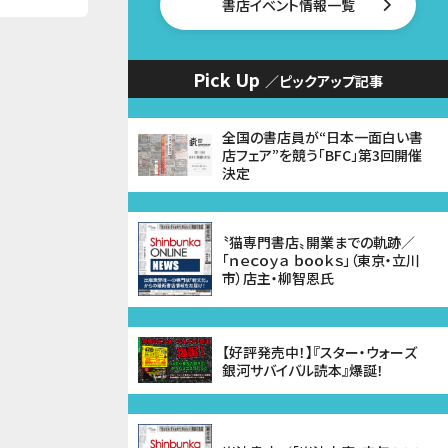
書店イベント情報一覧
Pick Up
／ピックアップ記事
全国の書店員が“日本一面白い書
店フェア”を競う「BFC」第3回開催
決定
〝猫専門書店〟開業までの軌跡／
「ｎｅｃｏｙａ ｂｏｏｋｓ」（東京・立川
市）店主・柳智恩氏
【好評発売中！】『スター・ウォーズ
銀河サバイバル読本』爆誕！