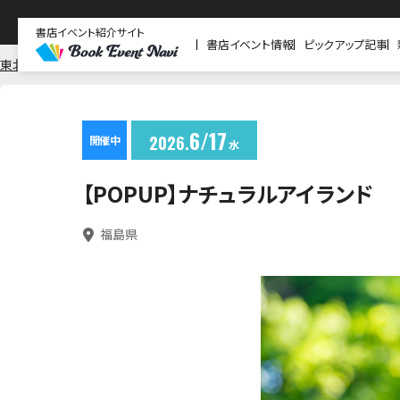
書店イベント紹介サイト
書店イベント情報
ピックアップ記事
東北
福島
岩瀬書店 会津若松駅前店
6
17
2026
開催中
水
【POPUP】ナチュラルアイランド
福島県