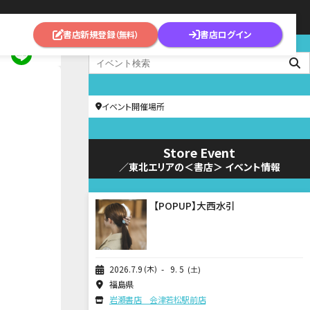
書店新規登録
書店ログイン
（無料）
イベント開催場所
Store Event
／東北エリアの＜書店＞ イベント情報
【POPUP】大西水引
2026
7
9
木
9
5
土
福島県
岩瀬書店 会津若松駅前店