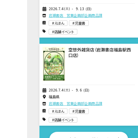
2026
7
4
土
9
13
日
岩瀬書店 営業企画部企画商品課
えほん
児童書
店舗イベント
空想外雑貨店（岩瀬書店福島駅西
口店）
2026
7
4
土
9
6
日
福島県
岩瀬書店 営業企画部企画商品課
えほん
児童書
店舗イベント