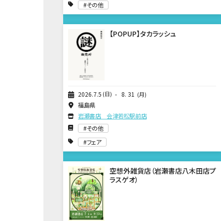
その他
【POPUP】タカラッシュ
2026
7
5
日
8
31
月
福島県
岩瀬書店 会津若松駅前店
その他
フェア
空想外雑貨店（岩瀬書店八木田店プ
ラスゲオ）