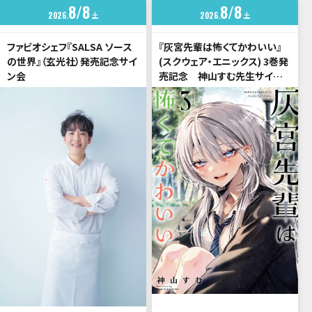
8
8
8
8
2026
土
2026
土
ファビオシェフ『SALSA ソース
『灰宮先輩は怖くてかわいい』
の世界』（玄光社）発売記念サイ
(スクウェア・エニックス) 3巻発
ン会
売記念 神山すむ先生サイン
会