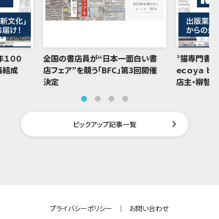
年１００
全国の書店員が“日本一面白い書
〝猫専門書店
再結成
店フェア”を競う「BFC」第3回開催
ｅｃｏｙａ ｂ
決定
店主・柳智
ピックアップ記事一覧
プライバシーポリシー
｜
お問い合わせ