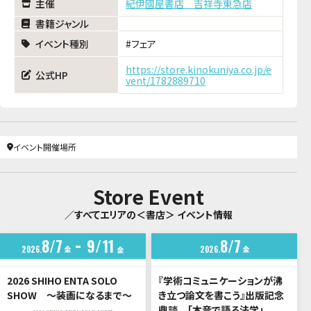
主催
紀伊國屋書店 吉祥寺東急店
書籍ジャンル
イベント種別
フェア
https://store.kinokuniya.co.jp/e
公式HP
vent/1782889710
イベント開催場所
Store Event
／すべてエリアの＜書店＞ イベント情報
8
7
9
11
8
7
2026
金
2026
金
金
2026 SHIHO ENTA SOLO
『学術コミュニケーションが沸
SHOW ～装画になるまで～
き立つ論文を書こう』出版記念
鼎談 「本音で語る法学」