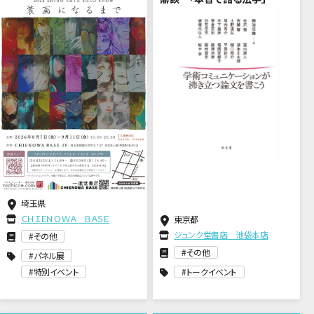
埼玉県
ＣＨＩＥＮＯＷＡ ＢＡＳＥ
東京都
ジュンク堂書店 池袋本店
その他
その他
パネル展
特別イベント
トークイベント