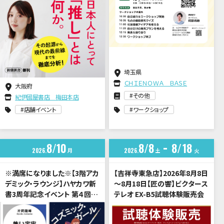
埼玉県
ＣＨＩＥＮＯＷＡ ＢＡＳＥ
大阪府
その他
紀伊國屋書店 梅田本店
店舗イベント
ワークショップ
8
10
8
8
8
18
2026
月
2026
土
火
※満席になりました※【3階アカ
【吉祥寺東急店】2026年8月8日
デミック・ラウンジ】ハヤカワ新
～8月18日【匠の響】ビクタース
書3周年記念イベント 第４回
テレオ EX-B5試聴体験販売会
「宇宙は希望か、暗黒か？」片岡
龍峰 × 伊与原新