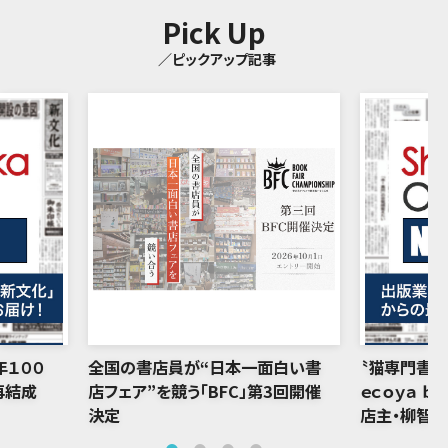
Pick Up
／ピックアップ記事
年１００
全国の書店員が“日本一面白い書
〝猫専門書店
再結成
店フェア”を競う「BFC」第3回開催
ｅｃｏｙａ ｂ
決定
店主・柳智