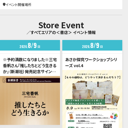
イベント開催場所
Store Event
／すべてエリアの＜書店＞ イベント情報
8
9
8
9
2026
日
2026
日
※予約満数になりました※三宅
あさか探究ワークショップシリ
香帆さん『推したちとどう生きる
ーズ vol.4
か』（新潮社）発売記念サイン
会 ご予約受付中！