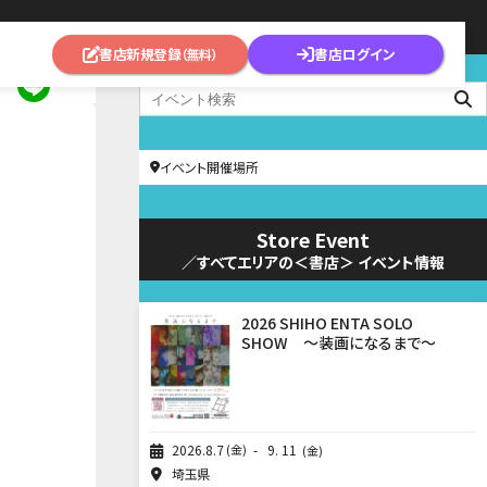
書店新規登録
書店ログイン
（無料）
イベント開催場所
Store Event
／すべてエリアの＜書店＞ イベント情報
2026 SHIHO ENTA SOLO
SHOW ～装画になるまで～
2026
8
7
金
9
11
金
埼玉県