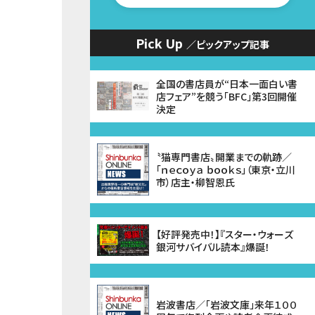
Pick Up
／ピックアップ記事
全国の書店員が“日本一面白い書
店フェア”を競う「BFC」第3回開催
決定
〝猫専門書店〟開業までの軌跡／
「ｎｅｃｏｙａ ｂｏｏｋｓ」（東京・立川
市）店主・柳智恩氏
【好評発売中！】『スター・ウォーズ
銀河サバイバル読本』爆誕！
岩波書店／「岩波文庫」来年１００