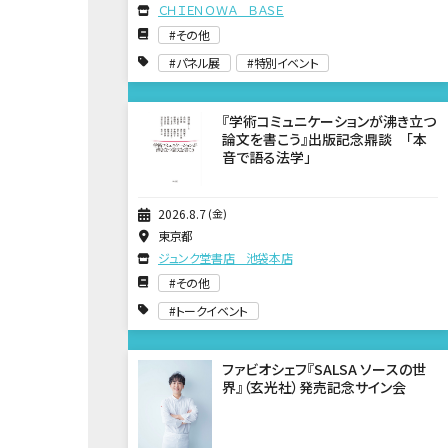
ＣＨＩＥＮＯＷＡ ＢＡＳＥ
その他
パネル展
特別イベント
『学術コミュニケーションが沸き立つ
論文を書こう』出版記念鼎談 「本
音で語る法学」
2026
8
7
金
東京都
ジュンク堂書店 池袋本店
その他
トークイベント
ファビオシェフ『SALSA ソースの世
界』（玄光社）発売記念サイン会