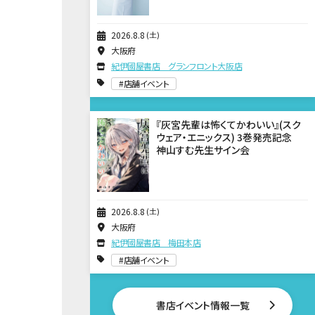
2026
8
8
土
大阪府
紀伊國屋書店 グランフロント大阪店
店舗イベント
『灰宮先輩は怖くてかわいい』(スク
ウェア・エニックス) 3巻発売記念
神山すむ先生サイン会
2026
8
8
土
大阪府
紀伊國屋書店 梅田本店
店舗イベント
書店イベント情報一覧