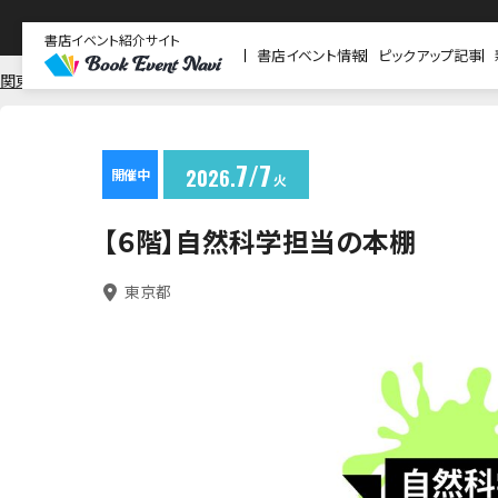
書店イベント紹介サイト
書店イベント情報
ピックアップ記事
関東
東京
紀伊國屋書店 新宿本店
7
7
2026
開催中
火
【６階】自然科学担当の本棚
東京都