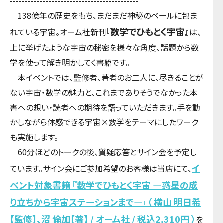
-------------------------------------------
138億年の歴史をもち、まだまだ神秘のベールに包ま
『数学でひもとく宇宙』
れている宇宙。オーム社新刊
は、
上に挙げたような宇宙の秘密を様々な角度、話題から数
学を使って解き明かしてく書籍です。
本イベントでは、監修者、著者のお二人に、尽きることが
ない宇宙・数学の魅力と、これまでありそうでなかった本
書への想い・読者への期待を語っていただきます。手を動
かしながら体感できる宇宙×数学をテーマにしたワーク
も実施します。
60分ほどのトークの後、質疑応答とサイン会を予定し
イ
ています。サイン会にご参加希望のお客様は当店にて、
ベント対象書籍 『数学でひもとく宇宙 ―惑星の成
り立ちから宇宙ステーションまで―』（ 横山 明日希
【監修】、沼 倫加【著】 / オーム社 / 税込2,310円 ）
を