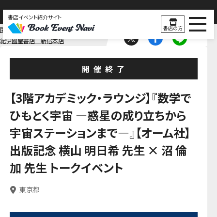
書店イベント紹介サイト
書店の方
関東
東京
紀伊國屋書店 新宿本店
開催終了
【3階アカデミック・ラウンジ】『数学で
ひもとく宇宙 ―惑星の成り立ちから
宇宙ステーションまで―』【オーム社】
出版記念 横山 明日希 先生 × 沼 倫
加 先生 トークイベント
東京都