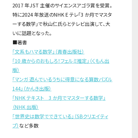
2017 年JST 主催のサイエンスアゴラ賞を受賞。
特に2024 年放送のNHK E テレ「3 か月でマスタ
ーする数学」で秋山仁氏らとテレビ出演して、大
いに話題となった。
■著書
「文系もハマる数学」（青春出版社）
「10 歳からのおもしろ！フェルミ推定」（くもん出
版）
「マンガ 遊んでいるうちに得意になる算数パズル
144」（かんき出版）
「NHK テキスト 3 か月でマスターする数学」
（NHK 出版）
「世界史は数学でできている」（SBクリエイティ
ブ）
など多数