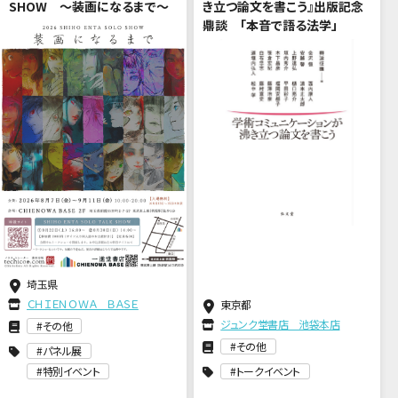
SHOW ～装画になるまで～
き立つ論文を書こう』出版記念
鼎談 「本音で語る法学」
埼玉県
ＣＨＩＥＮＯＷＡ ＢＡＳＥ
東京都
ジュンク堂書店 池袋本店
その他
その他
パネル展
特別イベント
トークイベント