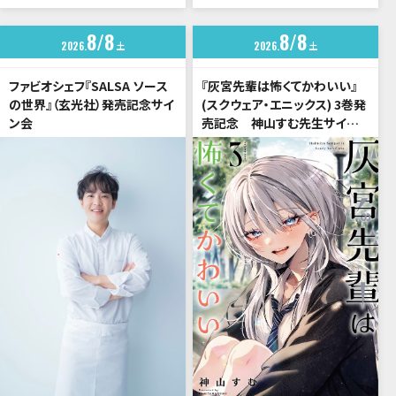
8
8
8
8
2026
土
2026
土
ファビオシェフ『SALSA ソース
『灰宮先輩は怖くてかわいい』
の世界』（玄光社）発売記念サイ
(スクウェア・エニックス) 3巻発
ン会
売記念 神山すむ先生サイン
会