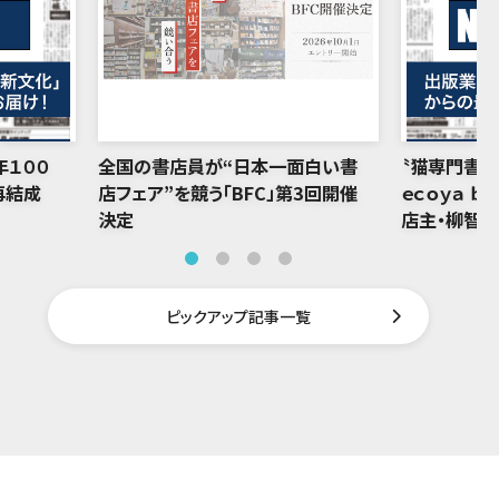
年１００
全国の書店員が“日本一面白い書
〝猫専門書店
再結成
店フェア”を競う「BFC」第3回開催
ｅｃｏｙａ ｂ
決定
店主・柳智
ピックアップ記事一覧