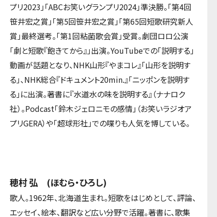
プリ2023」「ABCお笑いグランプリ2024」準決勝。「第4回
笹井宏之賞」「第5回笹井宏之賞」「第65回短歌研究新人
賞」最終選考。「第1回粘菌歌会賞」受賞。劇団ロロ公演
「劇と短歌『飽きてから』」出演。YouTubeでの「説明する」
動画が話題となり、NHK山形『やまコレ』「山形を説明す
る」、NHK総合『ドキュメント20min.』「ニッポンを説明す
る」に出演。著書に『水道水の味を説明する』（ナナロク
社）。Podcast「鈴木ジェロニモの感情」（お笑いラジオア
プリGERA）や「超球形社」での喋りも人気を博している。
穂村 弘 (ほむら・ひろし)
歌人。1962年、北海道生まれ。短歌をはじめとして、評論、
エッセイ、絵本、翻訳など広い分野で活躍。著書に、歌集