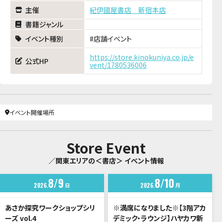
主催
紀伊國屋書店 新宿本店
書籍ジャンル
イベント種別
店舗イベント
https://store.kinokuniya.co.jp/e
公式HP
vent/1780536006
イベント開催場所
Store Event
／関東エリアの＜書店＞ イベント情報
8
9
8
10
2026
日
2026
月
あさか探究ワークショップシリ
※満席になりました※【3階アカ
ーズ vol.4
デミック・ラウンジ】ハヤカワ新