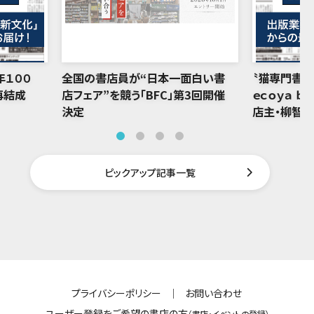
年１００
全国の書店員が“日本一面白い書
〝猫専門書店
再結成
店フェア”を競う「BFC」第3回開催
ｅｃｏｙａ ｂ
決定
店主・柳智
ピックアップ記事一覧
プライバシーポリシー
｜
お問い合わせ
ユーザー登録をご希望の書店の方
（書店・イベントの登録）