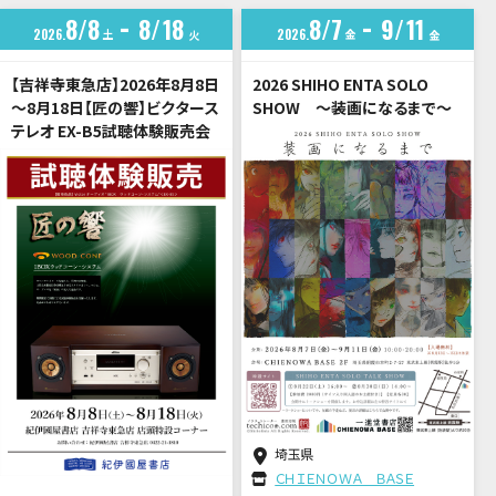
8
8
8
18
8
7
9
11
2026
土
2026
金
火
金
【吉祥寺東急店】2026年8月8日
2026 SHIHO ENTA SOLO
～8月18日【匠の響】ビクタース
SHOW ～装画になるまで～
テレオ EX-B5試聴体験販売会
埼玉県
ＣＨＩＥＮＯＷＡ ＢＡＳＥ