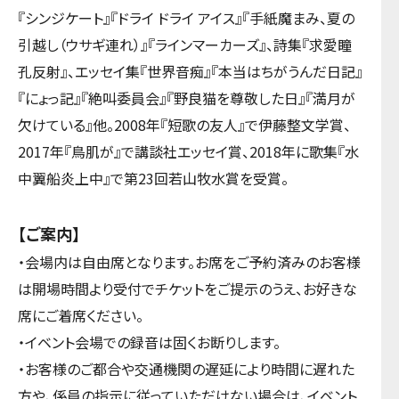
『シンジケート』『ドライ ドライ アイス』『手紙魔まみ、夏の
引越し（ウサギ連れ）』『ラインマーカーズ』、詩集『求愛瞳
孔反射』、エッセイ集『世界音痴』『本当はちがうんだ日記』
『にょっ記』『絶叫委員会』『野良猫を尊敬した日』『満月が
欠けている』他。2008年『短歌の友人』で伊藤整文学賞、
2017年『鳥肌が』で講談社エッセイ賞、2018年に歌集『水
中翼船炎上中』で第23回若山牧水賞を受賞。
【ご案内】
・会場内は自由席となります。お席をご予約済みのお客様
は開場時間より受付でチケットをご提示のうえ、お好きな
席にご着席ください。
・イベント会場での録音は固くお断りします。
・お客様のご都合や交通機関の遅延により時間に遅れた
方や、係員の指示に従っていただけない場合は、イベント