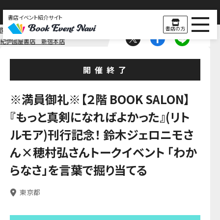
書店イベント紹介サイト
書店の方
関東
東京
紀伊國屋書店 新宿本店
開催終了
※満員御礼※【２階 BOOK SALON】
『もっと真剣になればよかった』(リト
ルモア)刊行記念！ 鈴木ジェロニモさ
ん×穂村弘さんトークイベント 「わか
らなさ」を言葉で掘り当てる
東京都