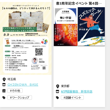
書3周年記念イベント 第４回
「宇宙は希望か、暗黒か？」片岡
龍峰 × 伊与原新
埼玉県
ＣＨＩＥＮＯＷＡ ＢＡＳＥ
東京都
その他
紀伊國屋書店 新宿本店
ワークショップ
店舗イベント