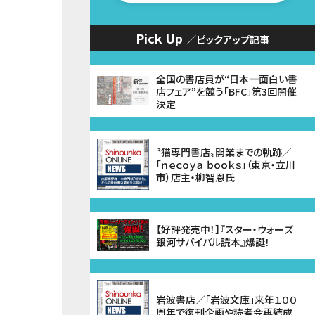
Pick Up
／ピックアップ記事
全国の書店員が“日本一面白い書
店フェア”を競う「BFC」第3回開催
決定
〝猫専門書店〟開業までの軌跡／
「ｎｅｃｏｙａ ｂｏｏｋｓ」（東京・立川
市）店主・柳智恩氏
【好評発売中！】『スター・ウォーズ
銀河サバイバル読本』爆誕！
岩波書店／「岩波文庫」来年１００
周年で復刊企画や読者会再結成