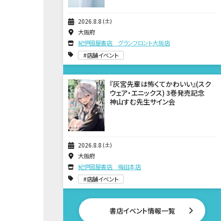
2026
8
8
土
大阪府
紀伊國屋書店 グランフロント大阪店
店舗イベント
『灰宮先輩は怖くてかわいい』(スク
ウェア・エニックス) 3巻発売記念
神山すむ先生サイン会
2026
8
8
土
大阪府
紀伊國屋書店 梅田本店
店舗イベント
書店イベント情報一覧