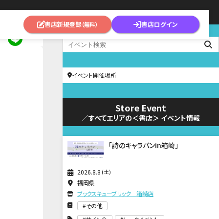
書店新規登録
書店ログイン
（無料）
イベント開催場所
Store Event
／すべてエリアの＜書店＞ イベント情報
「詩のキャラバンin箱崎」
2026
8
8
土
福岡県
ブックスキューブリック 箱崎店
その他