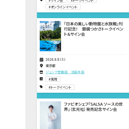
サイン会
トークイベント
オンラインイベント
『日本の美しい動物園と水族館』刊
行記念！ 銀鏡つかさトークイベン
ト＆サイン会
2026
8
8
土
東京都
ジュンク堂書店 池袋本店
実用
トークイベント
ファビオシェフ『SALSA ソースの世
界』（玄光社）発売記念サイン会