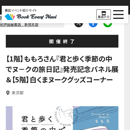
書店イベント紹介サイト
書店の方
関東
東京
紀伊國屋書店 新宿本店
開催終了
【1階】ももろさん『君と歩く季節の中
でヌ－クの旅日記』発売記念パネル展
＆【5階】白くまヌークグッズコーナー
東京都