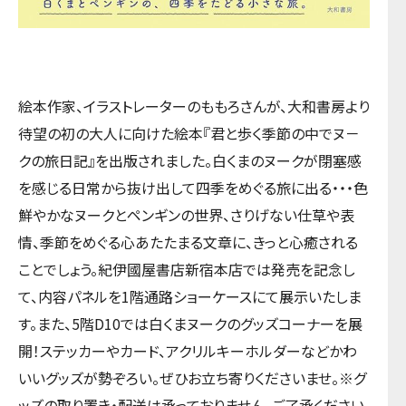
絵本作家、イラストレーターのももろさんが、大和書房より
待望の初の大人に向けた絵本『君と歩く季節の中で
ヌ－
クの旅日記
』を出版されました。白くまのヌークが閉塞感
を感じる日常から抜け出して四季をめぐる旅に出る・・・色
鮮やかなヌークとペンギンの世界、さりげない仕草や表
情、季節をめぐる心あたたまる文章に、きっと心癒される
ことでしょう。紀伊國屋書店新宿本店では発売を記念し
て、内容パネルを1階通路ショーケースにて展示いたしま
す。また、5階D10では白くまヌークのグッズコーナーを展
開！ステッカーやカード、アクリルキーホルダーなどかわ
いいグッズが勢ぞろい。ぜひお立ち寄りくださいませ。※グ
ッズの取り置き・配送は承っておりません。ご了承ください