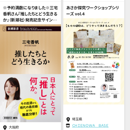
※予約満数になりました※三宅
あさか探究ワークショップシリ
香帆さん『推したちとどう生きる
ーズ vol.4
か』（新潮社）発売記念サイン
会 ご予約受付中！
埼玉県
ＣＨＩＥＮＯＷＡ ＢＡＳＥ
大阪府