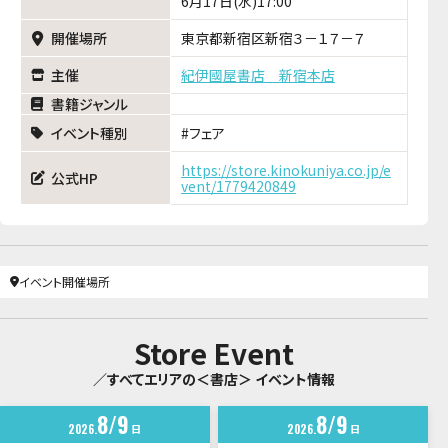
6月17日(水)17:00
開催場所
東京都新宿区新宿３－１７－７
主催
紀伊國屋書店 新宿本店
書籍ジャンル
イベント種別
フェア
https://store.kinokuniya.co.jp/e
公式HP
vent/1779420849
イベント開催場所
Store Event
／すべてエリアの＜書店＞ イベント情報
8
9
8
9
2026
日
2026
日