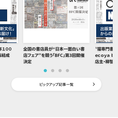
年１００
全国の書店員が“日本一面白い書
〝猫専門書店
再結成
店フェア”を競う「BFC」第3回開催
ｅｃｏｙａ ｂ
決定
店主・柳智
ピックアップ記事一覧