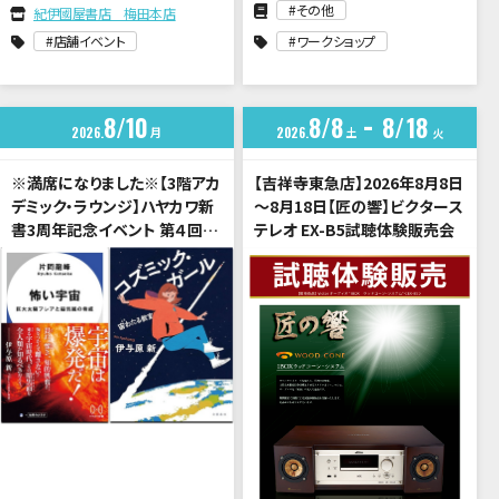
その他
紀伊國屋書店 梅田本店
店舗イベント
ワークショップ
8
10
8
8
8
18
2026
月
2026
土
火
※満席になりました※【3階アカ
【吉祥寺東急店】2026年8月8日
デミック・ラウンジ】ハヤカワ新
～8月18日【匠の響】ビクタース
書3周年記念イベント 第４回
テレオ EX-B5試聴体験販売会
「宇宙は希望か、暗黒か？」片岡
龍峰 × 伊与原新