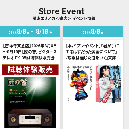
Store Event
／関東エリアの＜書店＞ イベント情報
8
8
8
18
8
8
2026
土
2026
土
火
【吉祥寺東急店】2026年8月8日
【本パ プレイベント】『君が手に
～8月18日【匠の響】ビクタース
するはずだった黄金について』
テレオ EX-B5試聴体験販売会
『成瀬は信じた道をいく』文庫化
記念 小川哲×宮島未奈 トー
クイベント