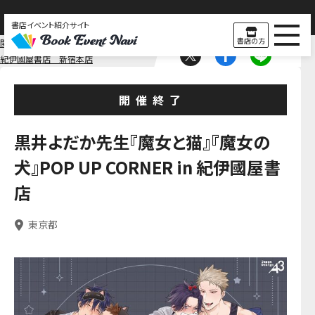
書店イベント紹介サイト
書店の方
関東
東京
紀伊國屋書店 新宿本店
開催終了
黒井よだか先生『魔女と猫』『魔女の
犬』POP UP CORNER in 紀伊國屋書
店
東京都