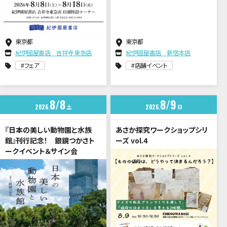
東京都
東京都
紀伊國屋書店 吉祥寺東急店
紀伊國屋書店 新宿本店
フェア
店舗イベント
8
8
8
9
2026
土
2026
日
『日本の美しい動物園と水族
あさか探究ワークショップシリ
館』刊行記念！ 銀鏡つかさト
ーズ vol.4
ークイベント＆サイン会