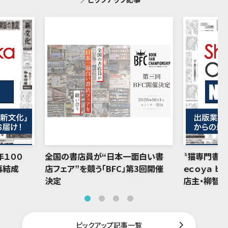
年１００
全国の書店員が“日本一面白い書
〝猫専門書店
再結成
店フェア”を競う「BFC」第3回開催
ｅｃｏｙａ ｂ
決定
店主・柳智
ピックアップ記事一覧