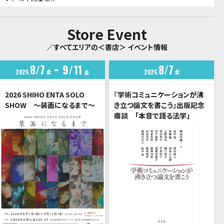
Store Event
／すべてエリアの＜書店＞ イベント情報
8
7
9
11
8
7
2026
金
2026
金
金
2026 SHIHO ENTA SOLO
『学術コミュニケーションが沸
SHOW ～装画になるまで～
き立つ論文を書こう』出版記念
鼎談 「本音で語る法学」