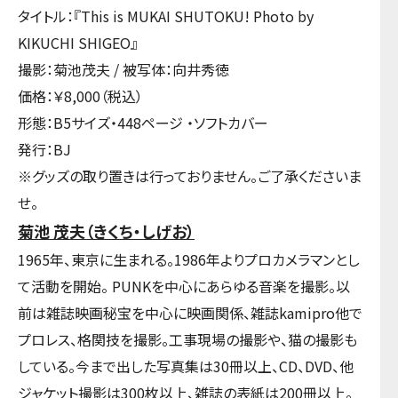
タイトル：『This is MUKAI SHUTOKU! Photo by
KIKUCHI SHIGEO』
撮影：菊池茂夫 / 被写体：向井秀徳
価格：￥8,000（税込）
形態：B5サイズ・448ページ ・ソフトカバー
発行：BJ
※グッズの取り置きは行っておりません。ご了承くださいま
せ。
菊池 茂夫（きくち・しげお）
1965年、東京に生まれる。1986年よりプロカメラマンとし
て活動を開始。 PUNKを中心にあらゆる音楽を撮影。以
前は雑誌映画秘宝を中心に映画関係、雑誌kamipro他で
プロレス、格関技を撮影。工事現場の撮影や、猫の撮影も
している。今まで出した写真集は30冊以上、CD、DVD、他
ジャケット撮影は300枚以上、雑誌の表紙は200冊以上。