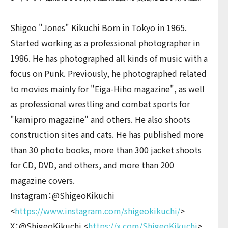
Shigeo "Jones" Kikuchi Born in Tokyo in 1965.
Started working as a professional photographer in
1986. He has photographed all kinds of music with a
focus on Punk. Previously, he photographed related
to movies mainly for "Eiga-Hiho magazine", as well
as professional wrestling and combat sports for
"kamipro magazine" and others. He also shoots
construction sites and cats. He has published more
than 30 photo books, more than 300 jacket shoots
for CD, DVD, and others, and more than 200
magazine covers.
Instagram：@ShigeoKikuchi
<
https://www.instagram.com/shigeokikuchi/
>
X：@ShigeoKikuchi <
https://x.com/ShigeoKikuchi
>