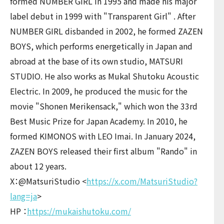
formed NUMBER GIRL in 1995 and made his major
label debut in 1999 with "Transparent Girl" . After
NUMBER GIRL disbanded in 2002, he formed ZAZEN
BOYS, which performs energetically in Japan and
abroad at the base of its own studio, MATSURI
STUDIO. He also works as Mukal Shutoku Acoustic
Electric. In 2009, he produced the music for the
movie "Shonen Merikensack," which won the 33rd
Best Music Prize for Japan Academy. In 2010, he
formed KIMONOS with LEO Imai. In January 2024,
ZAZEN BOYS released their first album "Rando" in
about 12 years.
X：@MatsuriStudio <
https://x.com/MatsuriStudio?
lang=ja
>
HP ：
https://mukaishutoku.com/