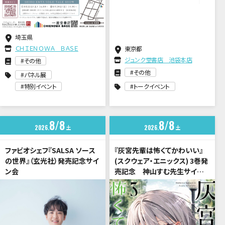
埼玉県
ＣＨＩＥＮＯＷＡ ＢＡＳＥ
東京都
ジュンク堂書店 池袋本店
その他
その他
パネル展
特別イベント
トークイベント
8
8
8
8
2026
土
2026
土
ファビオシェフ『SALSA ソース
『灰宮先輩は怖くてかわいい』
の世界』（玄光社）発売記念サイ
(スクウェア・エニックス) 3巻発
ン会
売記念 神山すむ先生サイン
会