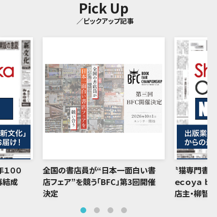
Pick Up
／ピックアップ記事
年１００
全国の書店員が“日本一面白い書
〝猫専門書店
再結成
店フェア”を競う「BFC」第3回開催
ｅｃｏｙａ ｂ
決定
店主・柳智